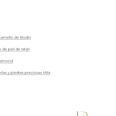
r camello de Bodin
de piel de ratán
e Almond
rlas y piedras preciosas Mila